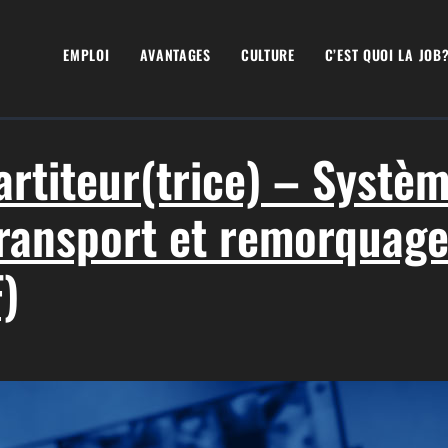
EMPLOI
AVANTAGES
CULTURE
C’EST QUOI LA JOB
rtiteur(trice) – Systè
transport et remorquag
)