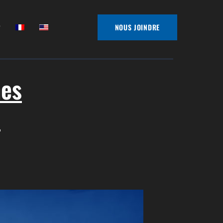
?
NOUS JOINDRE
mes
e