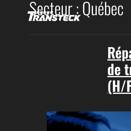
Secteur :
Québec
Répa
de 
(H/F