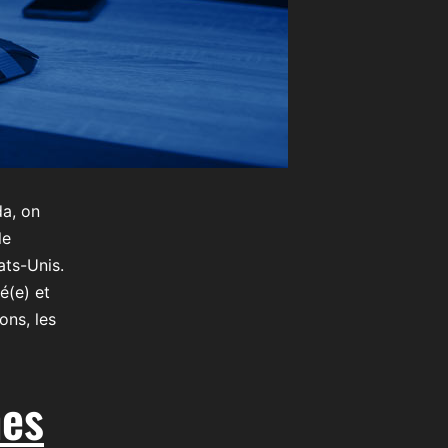
da, on
le
ats-Unis.
é(e) et
ons, les
mes