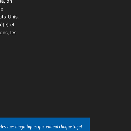
da, on
le
ats-Unis.
é(e) et
ons, les
nelle de situations complexes. Cela a renforcé ma
La camaraderi