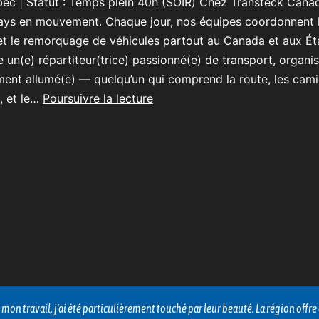
bec | Statut : Temps plein 40h (SOIR) Chez Transteck Cana
ays en mouvement. Chaque jour, nos équipes coordonnent 
et le remorquage de véhicules partout au Canada et aux Ét
 un(e) répartiteur(trice) passionné(e) de transport, organis
ent allumé(e) — quelqu’un qui comprend la route, les cami
, et le…
Poursuivre la lecture
voi exceptionnel, et j'ai été impressionné par la gestion calme et profession