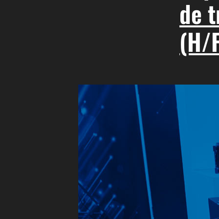
de 
(H/F