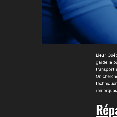
Lieu : Qué
garde le p
transport 
On cherche
techniquem
remorques
Répa