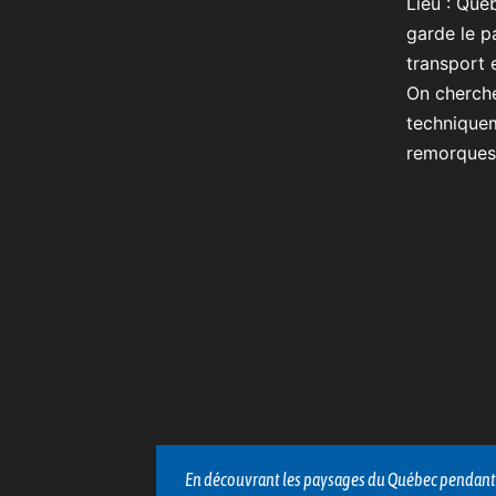
Lieu : Qué
garde le p
transport 
On cherche
techniquem
remorques
chaque trajet
J'ai vécu une expérience mémorable lors d'un con