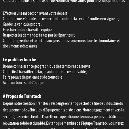
Sous l'autorité de la supervision de Montréal, vous aurez pour missions principales :
Effectuer une inspection avant votre départ ;
Conduire nos véhicules en respectant le code de la sécurité routière en vigueur ;
Garder le véhicule propre ;
Effectuer un bon travail d’équipe
Respecter les demandes faites par le répartiteur ;
Compléter, vérifier et remettre aux personnes concernées tous les formulaires et
documents nécessaires
Le profil recherché
Bonne connaissance géographique des territoires desservis ;
Capacité à travailler de façon autonome et responsable ;
Faire preuve de patience et de courtoisie
Avoir un bon esprit d'équipe.
À Propos de Transteck
Depuis notre création, Transteck s'est érigé en tant que chef de file de l'industrie du
déplacement de véhicules, d’équipements et de biens. Notre engagement envers la
sécurité, le service client et l'excellence opérationnelle nous a permis de bâtir une
réputation solide et durable. En tant que membre de l'équipe Transteck, vous ferez