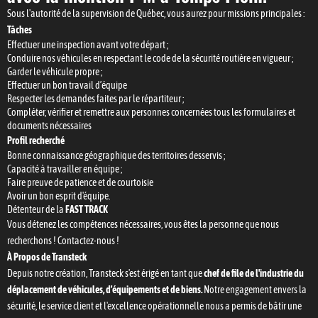
Sous l'autorité de la supervision de Québec, vous aurez pour missions principales :
Tâches
Effectuer une inspection avant votre départ ;
Conduire nos véhicules en respectant le code de la sécurité routière en vigueur ;
Garder le véhicule propre ;
Effectuer un bon travail d’équipe
Respecter les demandes faites par le répartiteur ;
Compléter, vérifier et remettre aux personnes concernées tous les formulaires et
documents nécessaires
Profil recherché
Bonne connaissance géographique des territoires desservis ;
Capacité à travailler en équipe ;
Faire preuve de patience et de courtoisie
Avoir un bon esprit d'équipe.
Détenteur de la
FAST TRACK
Vous détenez les compétences nécessaires, vous êtes la personne que nous
recherchons ! Contactez-nous !
À Propos de Transteck
Depuis notre création, Transteck s'est érigé en tant que
chef de file de l'industrie du
déplacement de véhicules, d’équipements et de biens.
Notre engagement envers la
sécurité, le service client et l'excellence opérationnelle nous a permis de bâtir une