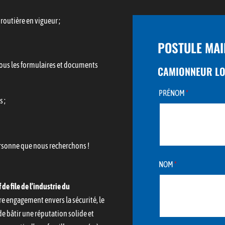
routière en vigueur ;
POSTULE MAI
tous les formulaires et documents
CAMIONNEUR LON
PRÉNOM
*
 ;
ersonne que nous recherchons !
NOM
*
 de file de l’industrie du
e engagement envers la sécurité, le
de bâtir une réputation solide et