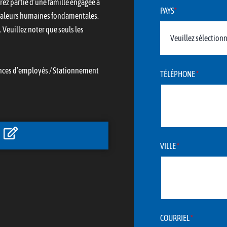
rez partie d’une famille engagée à
PAYS
*
s valeurs humaines fondamentales.
e. Veuillez noter que seuls les
rences d’employés / Stationnement
TÉLÉPHONE
*
VILLE
*
COURRIEL
*