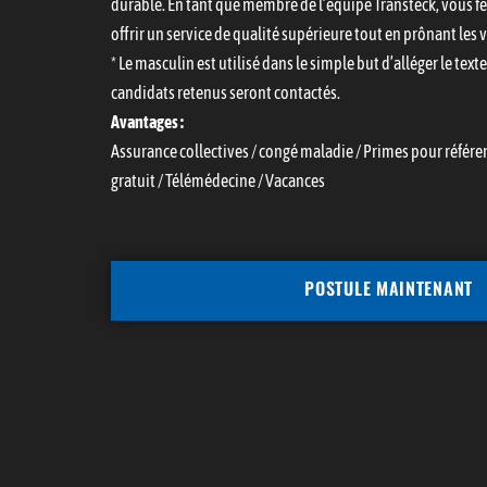
durable. En tant que membre de l’équipe Transteck, vous fe
offrir un service de qualité supérieure tout en prônant le
* Le masculin est utilisé dans le simple but d’alléger le text
candidats retenus seront contactés.
Avantages :
Assurance collectives / congé maladie / Primes pour réfé
gratuit / Télémédecine / Vacances
POSTULE MAINTENANT