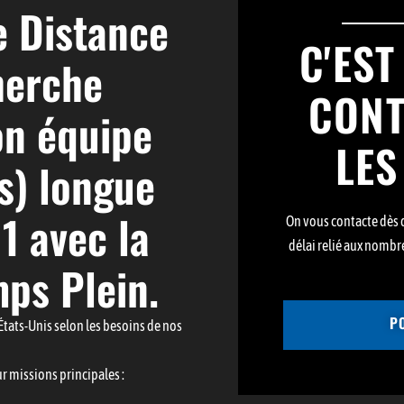
e Distance
C'EST
herche
CONT
on équipe
LES
s) longue
1 avec la
On vous contacte dès 
délai relié aux nombr
ps Plein.
P
 États-Unis selon les besoins de nos
r missions principales :