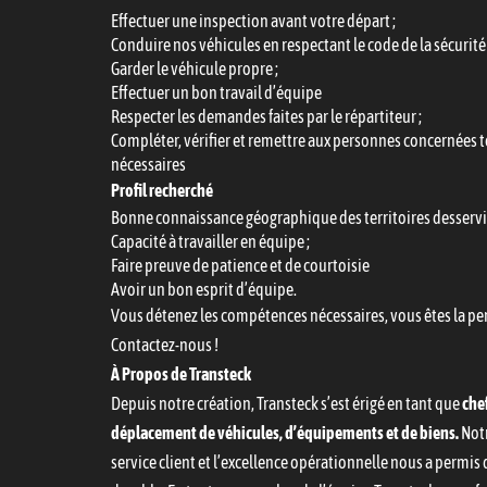
Effectuer une inspection avant votre départ ;
Conduire nos véhicules en respectant le code de la sécurité 
Garder le véhicule propre ;
Effectuer un bon travail d’équipe
Respecter les demandes faites par le répartiteur ;
Compléter, vérifier et remettre aux personnes concernées 
nécessaires
Profil recherché
Bonne connaissance géographique des territoires desservis
Capacité à travailler en équipe ;
Faire preuve de patience et de courtoisie
Avoir un bon esprit d’équipe.
Vous détenez les compétences nécessaires, vous êtes la p
Contactez-nous !
À Propos de Transteck
Depuis notre création, Transteck s’est érigé en tant que
chef
déplacement de véhicules, d’équipements et de biens.
Notr
service client et l’excellence opérationnelle nous a permis 