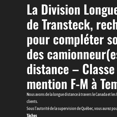
La Division Longu
de Transteck, rec
pour compléter s
des camionneur(e
distance – Classe 
mention F-M à Tem
Nous avons de la longue distance à travers le Canada et les
clients.
Sous l’autorité de la supervision de Québec, vous aurez pou
Tâches